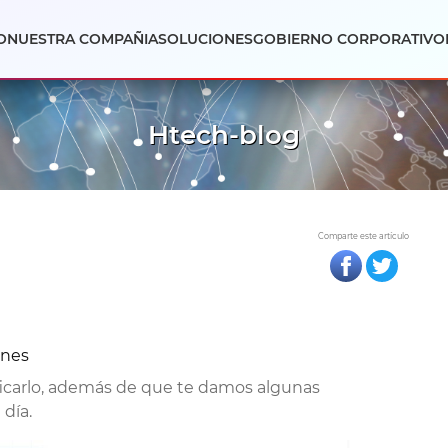
O
NUESTRA COMPAÑIA
SOLUCIONES
GOBIERNO CORPORATIVO
Htech-blog
Comparte este artículo
ones
ificarlo, además de que te damos algunas
 día.