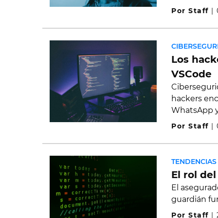
Por Staff
|
CIBERSEGUR
Los hack
VSCode
Cibersegurid
hackers enc
WhatsApp y
Por Staff
|
TENDENCIAS
El rol de
El asegurado
guardián fu
Por Staff
|