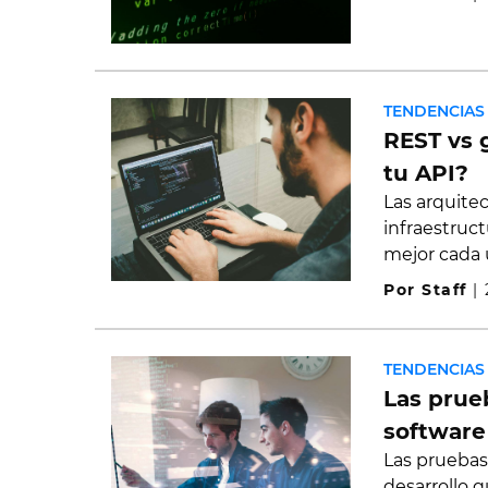
TENDENCIAS
REST vs 
tu API?
Las arquite
infraestruc
mejor cada
Por Staff
|
TENDENCIAS
Las prueb
software
Las pruebas
desarrollo q