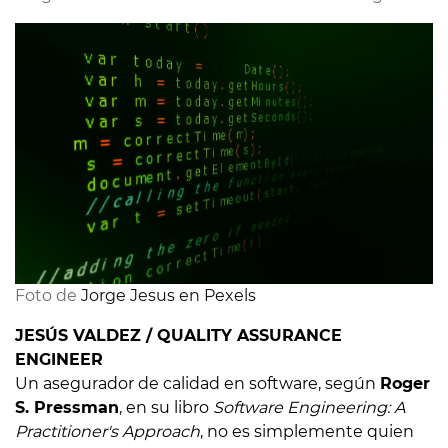
Foto de 
Jorge Jesus en Pexels
JESÚS VALDEZ / QUALITY ASSURANCE
ENGINEER
Un asegurador de calidad en software, según
Roger
S. Pressman
, en su libro
Software Engineering: A
Practitioner's Approach
, no es simplemente quien