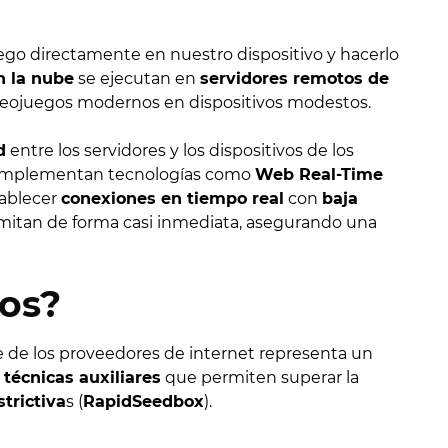
uego directamente en nuestro dispositivo y hacerlo
n la nube
se ejecutan en
servidores remotos de
ideojuegos modernos en dispositivos modestos.
d
entre los servidores y los dispositivos de los
 implementan tecnologías como
Web Real-Time
tablecer
conexiones en tiempo real
con
baja
nsmitan de forma casi inmediata, asegurando una
tos?
e de los proveedores de internet representa un
n
técnicas auxiliares
que permiten superar la
trictiva
s (
RapidSeedbox
).