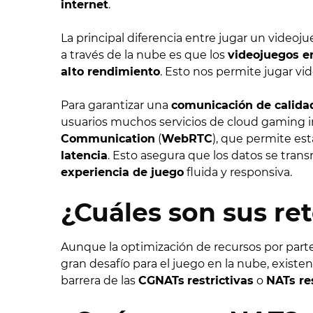
internet
.
La principal diferencia entre jugar un videoj
a través de la nube es que los
videojuegos e
alto rendimiento
. Esto nos permite jugar v
Para garantizar una
comunicación de calida
usuarios muchos servicios de cloud gaming
Communication
(
WebRTC
), que permite es
latencia
. Esto asegura que los datos se tra
experiencia de juego
fluida y responsiva.
¿Cuáles son sus re
Aunque la optimización de recursos por part
gran desafío para el juego en la nube, existe
barrera de las
CGNATs
restrictivas
o
NATs res