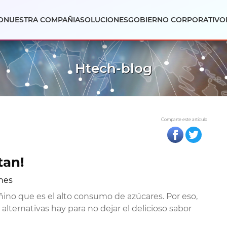
O
NUESTRA COMPAÑIA
SOLUCIONES
GOBIERNO CORPORATIVO
Htech-blog
Comparte este artículo
tan!
nes
no que es el alto consumo de azúcares. Por eso,
lternativas hay para no dejar el delicioso sabor