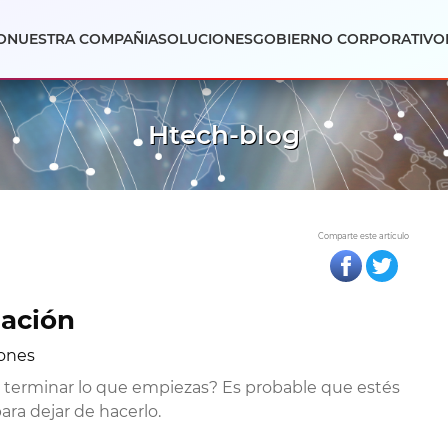
O
NUESTRA COMPAÑIA
SOLUCIONES
GOBIERNO CORPORATIVO
Htech-blog
Comparte este artículo
nación
iones
r terminar lo que empiezas? Es probable que estés
ara dejar de hacerlo.