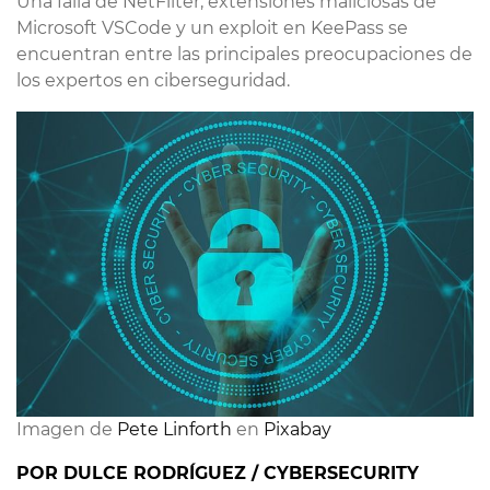
Una falla de NetFilter, extensiones maliciosas de
Microsoft VSCode y un exploit en KeePass se
encuentran entre las principales preocupaciones de
los expertos en ciberseguridad.
Imagen de
Pete Linforth
en
Pixabay
POR DULCE RODRÍGUEZ / CYBERSECURITY